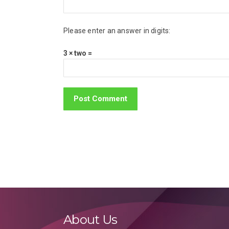
Please enter an answer in digits:
3 × two =
About Us