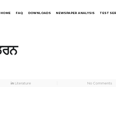
HOME
FAQ
DOWNLOADS
NEWSPAPER ANALYSIS
TEST SER
ਡਰਨ
in
Literature
No Comments