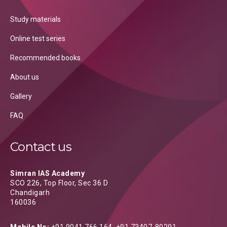
Study materials
Online test series
Recommended books
About us
Gallery
FAQ
Contact us
Simran IAS Academy
SCO 226, Top Floor, Sec 36 D
Chandigarh
160036
Mobile No:
+91 9041 766 164, +91 73407-80291