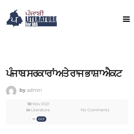
ਪੰਜਾਬ ਸਰਕਾਰਾਂ ਅਤੇ ਰਾਜ ਭਾਸ਼ਾ ਐਕਟ
by
admin
10
Nov 2021
in
Literature
No Comments
669