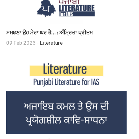
ਸਮਝਣਾ ਉਹ ਮੇਰਾ ਘਰ ਹੈ… : ਅੰਮ੍ਰਿਤਾ ਪ੍ਰੀਤਮ
09 Feb 2023 -
Literature