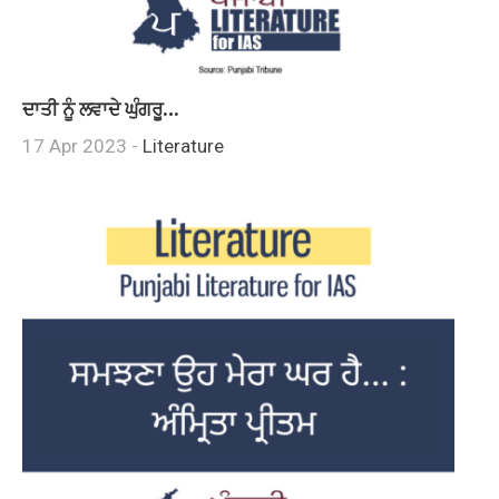
ਦਾਤੀ ਨੂੰ ਲਵਾਦੇ ਘੁੰਗਰੂ…
17 Apr 2023 -
Literature