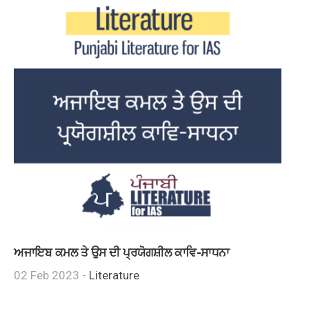
ਅਜਾਇਬ ਕਮਲ ਤੇ ਉਸ ਦੀ ਪ੍ਰਯੋਗਸ਼ੀਲ ਕਾਵਿ-ਸਾਧਨਾ
02 Feb 2023 -
Literature