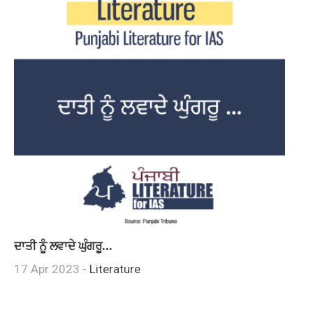
ਦਾਤੀ ਨੂੰ ਲਵਾਦੇ ਘੁੰਗਰੂ…
17 Apr 2023 -
Literature