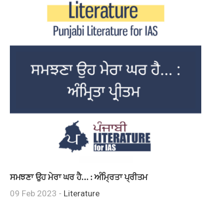
ਸਮਝਣਾ ਉਹ ਮੇਰਾ ਘਰ ਹੈ… : ਅੰਮ੍ਰਿਤਾ ਪ੍ਰੀਤਮ
09 Feb 2023 -
Literature