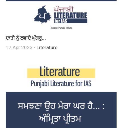
ਦਾਤੀ ਨੂੰ ਲਵਾਦੇ ਘੁੰਗਰੂ…
17 Apr 2023 -
Literature