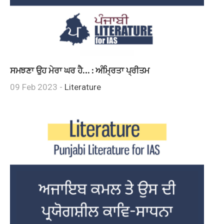
ਸਮਝਣਾ ਉਹ ਮੇਰਾ ਘਰ ਹੈ… : ਅੰਮ੍ਰਿਤਾ ਪ੍ਰੀਤਮ
09 Feb 2023 -
Literature