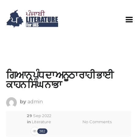
ਗਿਆਨ ਪੰਧ ਦਾ ਅਨੂਠਾ ਰਾਹੀ ਭਾਈ
ਕਾਹਨ ਸਿੰਘ ਨਾਭਾ
by
admin
29
Sep 2022
in
Literature
No Comments
382