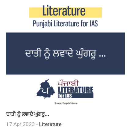
ਦਾਤੀ ਨੂੰ ਲਵਾਦੇ ਘੁੰਗਰੂ…
17 Apr 2023 -
Literature