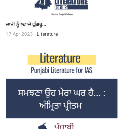
ਦਾਤੀ ਨੂੰ ਲਵਾਦੇ ਘੁੰਗਰੂ…
17 Apr 2023 -
Literature