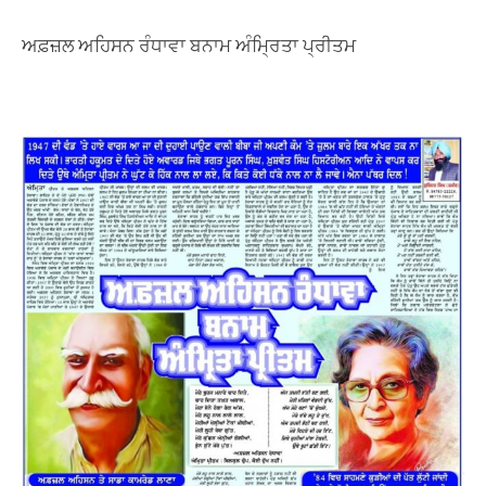
ਅਫ਼ਜ਼ਲ ਅਹਿਸਨ ਰੰਧਾਵਾ ਬਨਾਮ ਅੰਮ੍ਰਿਤਾ ਪ੍ਰੀਤਮ