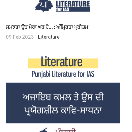
ਸਮਝਣਾ ਉਹ ਮੇਰਾ ਘਰ ਹੈ… : ਅੰਮ੍ਰਿਤਾ ਪ੍ਰੀਤਮ
09 Feb 2023 -
Literature