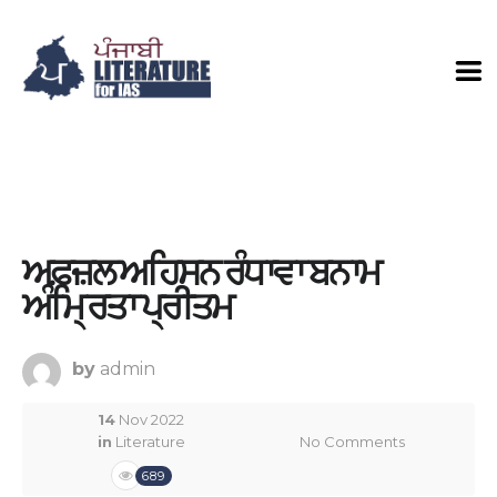
ਅਫ਼ਜ਼ਲ ਅਹਿਸਨ ਰੰਧਾਵਾ ਬਨਾਮ
ਅੰਮ੍ਰਿਤਾ ਪ੍ਰੀਤਮ
by
admin
14
Nov 2022
in
Literature
No Comments
689