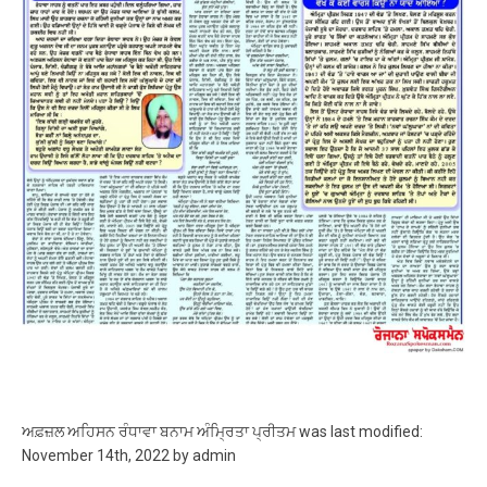
ਅਫ਼ਜ਼ਲ ਅਹਿਸਨ ਰੰਧਾਵਾ ਬਨਾਮ ਅੰਮ੍ਰਿਤਾ ਪ੍ਰੀਤਮ
was last modified:
November 14th, 2022
by
admin